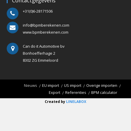
Contactgegevens
+31(0)6-28171506
info@bpmberekenen.com
www.bpmberekenen.com
Can do it Automotive bv
Bonhoefferhage 2
8302 ZG Emmeloord
Nieuws
EU import
US import
Overige importen
Export
Referenties
BPM calculator
Created by
LINELABOX