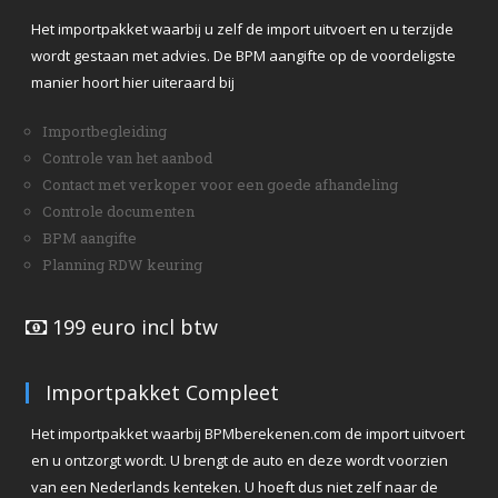
Het importpakket waarbij u zelf de import uitvoert en u terzijde
wordt gestaan met advies. De BPM aangifte op de voordeligste
manier hoort hier uiteraard bij
Importbegleiding
Controle van het aanbod
Contact met verkoper voor een goede afhandeling
Controle documenten
BPM aangifte
Planning RDW keuring
199 euro incl btw
Importpakket Compleet
Het importpakket waarbij BPMberekenen.com de import uitvoert
en u ontzorgt wordt. U brengt de auto en deze wordt voorzien
van een Nederlands kenteken. U hoeft dus niet zelf naar de