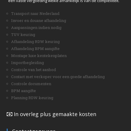
een vaste vergoeding welke afhankelijk is van de complexiteit.
Transport naar Nederland
Invoer en douane afhandeling
Aanpassingen indien nodig
TUV keuring
Afhandeling RDW keuring
Afhandeling BPM aangifte
Montage luxe kentekenplaten
Importbegleiding
Controle van het aanbod
Contact met verkoper voor een goede afhandeling
Controle documenten
BPM aangifte
Planning RDW keuring
In overleg plus gemaakte kosten