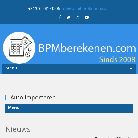
+31(0)6-28171506
info@bpmberekenen.com
Menu
≡
Auto importeren
Menu
≡
Nieuws