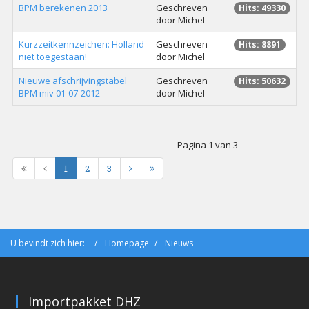
BPM berekenen 2013
Geschreven
Hits: 49330
door Michel
Kurzzeitkennzeichen: Holland
Geschreven
Hits: 8891
niet toegestaan!
door Michel
Nieuwe afschrijvingstabel
Geschreven
Hits: 50632
BPM miv 01-07-2012
door Michel
Pagina 1 van 3
1
2
3
U bevindt zich hier:
Homepage
Nieuws
Importpakket DHZ