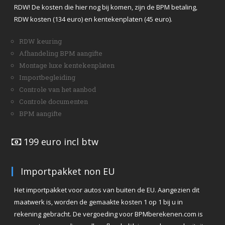
RDW! De kosten die hier nog bij komen, zijn de BPM betaling,
RDW kosten (134 euro) en kentekenplaten (45 euro).
RDW keuring
Afhandeling BPM aangifte
Montage luxe kentekenplaten
Importbegleiding
Controle van het aanbod
Controle documenten
BPM aangifte
199 euro incl btw
Importpakket non EU
Het importpakket voor autos van buiten de EU. Aangezien dit
maatwerk is, worden de gemaakte kosten 1 op 1 bij u in
rekening gebracht. De vergoeding voor BPMberekenen.com is