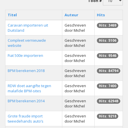
Toon #
Titel
Auteur
Hits
Caravan importeren uit
Geschreven
Hits: 3469
Duitsland
door Michel
Compleet vernieuwde
Geschreven
Hits: 5106
website
door Michel
Fiat 500e importeren
Geschreven
Hits: 9546
door Michel
BPM berekenen 2018
Geschreven
Hits: 84794
door Michel
RDW doet aangifte tegen
Geschreven
Hits: 7400
malafide BPM-sites
door Michel
BPM berekenen 2014
Geschreven
Hits: 62948
door Michel
Grote fraude import
Geschreven
Hits: 9218
tweedehands auto’s
door Michel