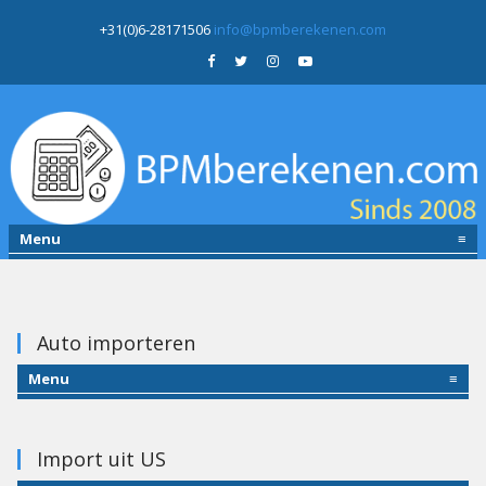
+31(0)6-28171506
info@bpmberekenen.com
Menu
≡
Auto importeren
Menu
≡
Import uit US