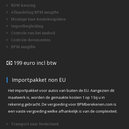
RDW keuring
Afhandeling BPM aangifte
Montage luxe kentekenplaten
Importbegleiding
Controle van het aanbod
Controle documenten
BPM aangifte
199 euro incl btw
Importpakket non EU
Het importpakket voor autos van buiten de EU. Aangezien dit
maatwerk is, worden de gemaakte kosten 1 op 1 bij u in
rekening gebracht. De vergoeding voor BPMberekenen.com is
een vaste vergoeding welke afhankelijk is van de complexiteit.
Transport naar Nederland