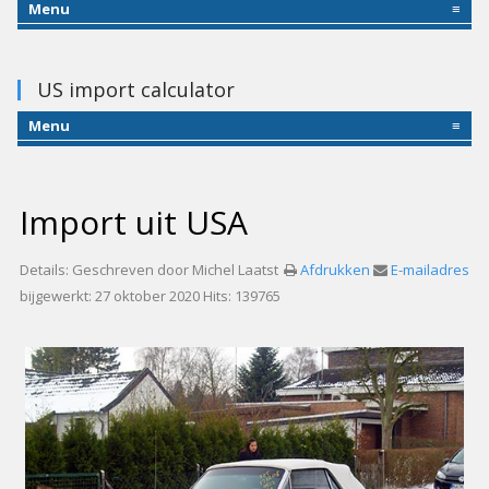
Menu
≡
US import calculator
Menu
≡
Import uit USA
Details:
Geschreven door
Michel
Laatst
Afdrukken
E-mailadres
bijgewerkt: 27 oktober 2020
Hits: 139765