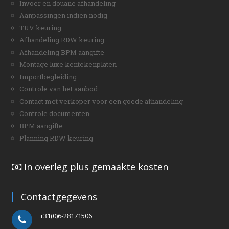
Invoer en douane afhandeling
Aanpassingen indien nodig
TUV keuring
Afhandeling RDW keuring
Afhandeling BPM aangifte
Montage luxe kentekenplaten
Importbegleiding
Controle van het aanbod
Contact met verkoper voor een goede afhandeling
Controle documenten
BPM aangifte
Planning RDW keuring
In overleg plus gemaakte kosten
Contactgegevens
+31(0)6-28171506