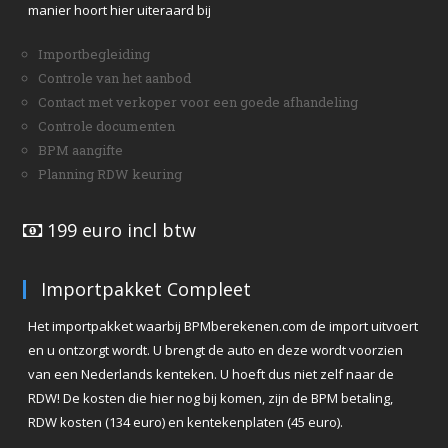
manier hoort hier uiteraard bij
Importbegleiding
Controle van het aanbod
Contact met verkoper voor een goede afhandeling
Controle documenten
BPM aangifte
Planning RDW keuring
199 euro incl btw
Importpakket Compleet
Het importpakket waarbij BPMberekenen.com de import uitvoert
en u ontzorgt wordt. U brengt de auto en deze wordt voorzien
van een Nederlands kenteken. U hoeft dus niet zelf naar de
RDW! De kosten die hier nog bij komen, zijn de BPM betaling,
RDW kosten (134 euro) en kentekenplaten (45 euro).