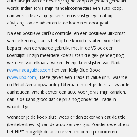
auto afwijkt van de beschrijving de koop ongedaan gemaakt
wordt. Indien ik via mijn handelsconnecties een auto koop,
dan wordt deze altijd gekeurd en is vastgelegd dat bij
afwijking tov de advertentie de koop niet door gaat.
Na een positieve carfax controle, en een positieve uitkomst
van de keuring, dan is het tijd de koop te sluiten. Voor het
bepalen van de waarde gebruikt met in de VS ook een
koerslijst. Er zijn meerdere koerslijsten die gek genoeg nog
wel eens van elkaar afwijken. Er zijn koerslijsten van Nada
(
www.nadaguides.com
) en van Kelly Blue Book
(
www.kbb.com
). Deze geven een Trade in value (inruilwaarde)
en Retail (verkoopwaarde). Uiteraard moet je de retail waarde
aanhouden. Vind ik echter een auto voor je via mijn kanalen,
dan is de kans groot dat de prijs nog onder de Trade in
waarde ligt!
Wanneer je de koop sluit, wees er dan zeker van dat de title
(kentekenbewijs) van de auto aanwezig is. Zonder deze title is
het NIET mogelijk de auto te verschepen cq exporteren!