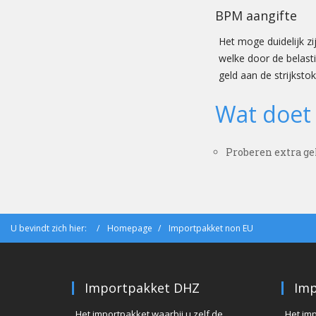
BPM aangifte
Het moge duidelijk zi
welke door de belasti
geld aan de strijksto
Wat doet
Proberen extra gel
U bevindt zich hier:
Homepage
Importpakket non EU
Importpakket DHZ
Imp
Het importpakket waarbij u zelf de
Het im