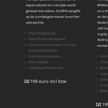
import uitvoert en u terzijde wordt
BPMber
gestaan met advies. De BPM aangifte
en u on
op de voordeligste manier hoort hier
en dez
uiteraard bij
Nederl
zelf na
Importbegleiding
nog bij
Controle van het aanbod
RDW ko
Contact met verkoper voor een
kenteke
goede afhandeling
Controle documenten
RDW 
BPM aangifte
Afha
Planning RDW keuring
Mont
Impo
Contr
199 euro incl btw
Cont
BPM 
199