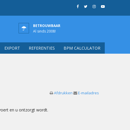
BETROUWBAAR
Al sinds 2008!
EXPORT
REFERENTIES
BPM CALCULATOR
Afdrukken
E-mailadres
oert en u ontzorgt wordt.