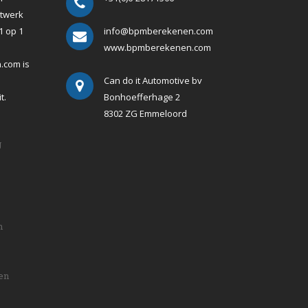
atwerk
1 op 1
info@bpmberekenen.com
www.bpmberekenen.com
.com is
Can do it Automotive bv
t.
Bonhoefferhage 2
8302 ZG Emmeloord
g
n
en