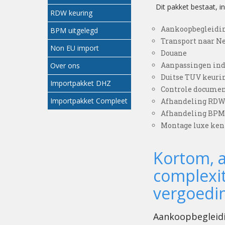
Dit pakket bestaat, i
RDW keuring
Aankoopbegleidi
BPM uitgelegd
Transport naar N
Non EU import
Douane
Aanpassingen ind
Over ons
Duitse TUV keuri
Importpakket DHZ
Controle docume
Importpakket Compleet
Afhandeling RDW k
Afhandeling BPM 
Montage luxe ken
Kortom, a
complexit
vergoedi
Aankoopbegleid