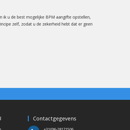
n ik u de best mogelijke BPM aangifte opstellen,
ncipe zelf, zodat u de zekerheid hebt dat er geen
U
Contactgegevens
n
+31(0)6-28171506