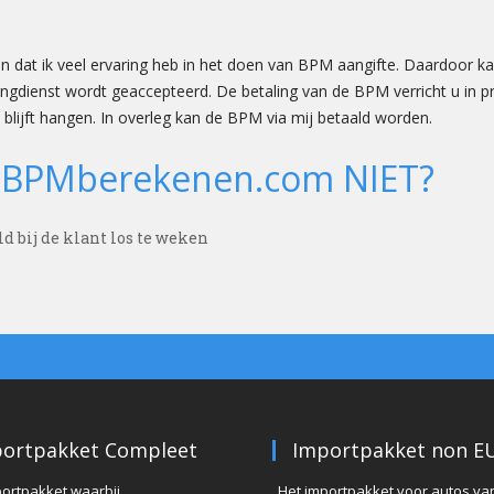
jn dat ik veel ervaring heb in het doen van BPM aangifte. Daardoor ka
ngdienst wordt geaccepteerd. De betaling van de BPM verricht u in pri
k blijft hangen. In overleg kan de BPM via mij betaald worden.
 BPMberekenen.com NIET?
d bij de klant los te weken
ortpakket Compleet
Importpakket non E
portpakket waarbij
Het importpakket voor autos va