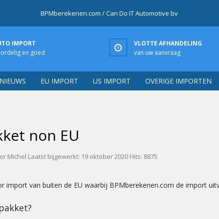
BPMberekenen.com / Can Do IT Automotive bv
UTO IMPORT
VLOTTE AFHANDELING
ordelig en goed
van uw aanvraag
NIEUWS
EU IMPORT
US IMPORT
OVERIGE IMPORTEN
kket non EU
or
Michel
Laatst bijgewerkt: 19 oktober 2020
Hits: 8875
r import van buiten de EU waarbij BPMberekenen.com de import uitv
 pakket?