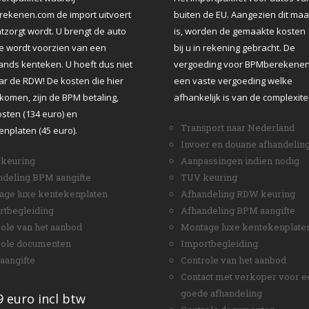
ekenen.com de import uitvoert
buiten de EU. Aangezien dit ma
tzorgt wordt. U brengt de auto
is, worden de gemaakte kosten 
e wordt voorzien van een
bij u in rekening gebracht. De
ands kenteken. U hoeft dus niet
vergoeding voor BPMberekenen
ar de RDW! De kosten die hier
een vaste vergoeding welke
 komen, zijn de BPM betaling,
afhankelijk is van de complexitei
sten (134 euro) en
Transport naar Nederland
nplaten (45 euro).
Invoer en douane afhandelin
keuring
Aanpassingen indien nodig
ndeling BPM aangifte
TUV keuring
age luxe kentekenplaten
Afhandeling RDW keuring
rtbegleiding
Afhandeling BPM aangifte
ole van het aanbod
Montage luxe kentekenplate
role documenten
Importbegleiding
aangifte
Controle van het aanbod
Contact met verkoper voor e
goede afhandeling
 euro incl btw