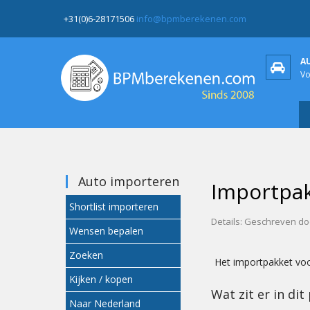
+31(0)6-28171506
info@bpmberekenen.com
A
Vo
Auto importeren
Importpa
Shortlist importeren
Details:
Geschreven do
Wensen bepalen
Zoeken
Het importpakket voo
Kijken / kopen
Wat zit er in dit
Naar Nederland