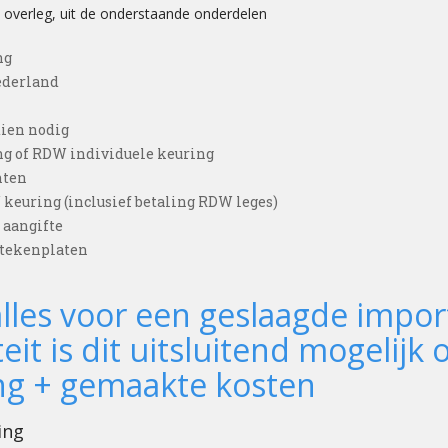
n overleg, uit de onderstaande onderdelen
ng
ederland
ien nodig
ng of RDW individuele keuring
nten
euring (inclusief betaling RDW leges)
aangifte
tekenplaten
lles voor een geslaagde impo
eit is dit uitsluitend mogelijk 
ng + gemaakte kosten
ing