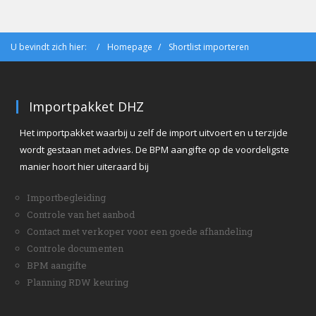
U bevindt zich hier:
Homepage
Shortlist importeren
Importpakket DHZ
Het importpakket waarbij u zelf de import uitvoert en u terzijde
wordt gestaan met advies. De BPM aangifte op de voordeligste
manier hoort hier uiteraard bij
Importbegleiding
Controle van het aanbod
Contact met verkoper voor een goede afhandeling
Controle documenten
BPM aangifte
Planning RDW keuring