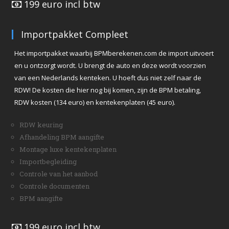
199 euro incl btw
Importpakket Compleet
Het importpakket waarbij BPMberekenen.com de import uitvoert
en u ontzorgt wordt. U brengt de auto en deze wordt voorzien
van een Nederlands kenteken. U hoeft dus niet zelf naar de
RDW! De kosten die hier nog bij komen, zijn de BPM betaling,
RDW kosten (134 euro) en kentekenplaten (45 euro).
RDW keuring
Afhandeling BPM aangifte
Montage luxe kentekenplaten
Importbegleiding
Controle van het aanbod
Controle documenten
BPM aangifte
199 euro incl btw