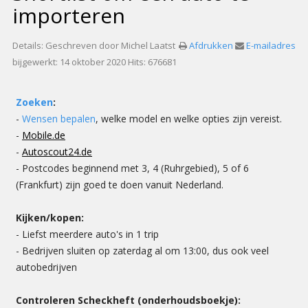
importeren
Details:
Geschreven door
Michel
Laatst
Afdrukken
E-mailadres
bijgewerkt: 14 oktober 2020
Hits: 676681
Zoeken
:
-
Wensen bepalen
, welke model en welke opties zijn vereist.
-
Mobile.de
-
Autoscout24.de
- Postcodes beginnend met 3, 4 (Ruhrgebied), 5 of 6
(Frankfurt) zijn goed te doen vanuit Nederland.
Kijken/kopen:
- Liefst meerdere auto's in 1 trip
- Bedrijven sluiten op zaterdag al om 13:00, dus ook veel
autobedrijven
Controleren Scheckheft (onderhoudsboekje):