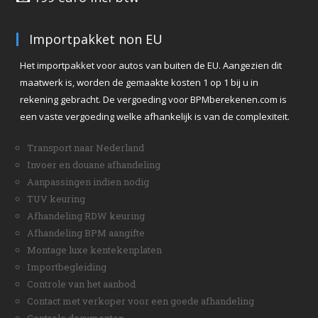
Importpakket non EU
Het importpakket voor autos van buiten de EU. Aangezien dit
maatwerk is, worden de gemaakte kosten 1 op 1 bij u in
rekening gebracht. De vergoeding voor BPMberekenen.com is
een vaste vergoeding welke afhankelijk is van de complexiteit.
Transport naar Nederland
Invoer en douane afhandeling
Aanpassingen indien nodig
TUV keuring
Afhandeling RDW keuring
Afhandeling BPM aangifte
Montage luxe kentekenplaten
Importbegleiding
Controle van het aanbod
Contact met verkoper voor een goede afhandeling
Controle documenten